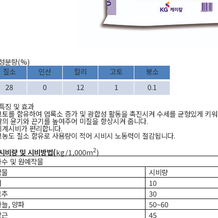
성분량
(%)
질소
인산
칼리
고토
붕소
28
0
12
1
0.1
특징 및 효과
고토를 함유하여 엽록소 증가 및 광합성 활동을 촉진시켜 수세를 균형있게 키워
쌀의 윤기와 끈기를 높여주어 미질을 향상시켜 줍니다
.
기계시비가 편리합니다
.
고농도 질소 함유로 사용량이 적어 시비시 노동력이 절감됩니다
.
2
시비량 및 시비방법
(
kg/1,000m
)
과수 및 원예작물
작물
시비량
벼
10
고추
30
마늘
,
양파
50~60
당근
45