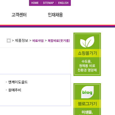
> 제품정보 >
>
비료사업
복합비료(웃거름)
엔케이도골드
원예추비