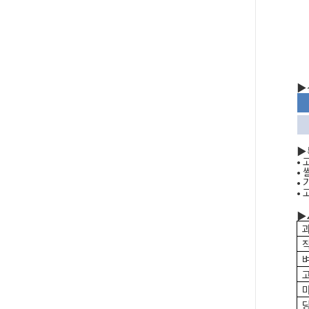
▶
▶
•
•
•
•
▶