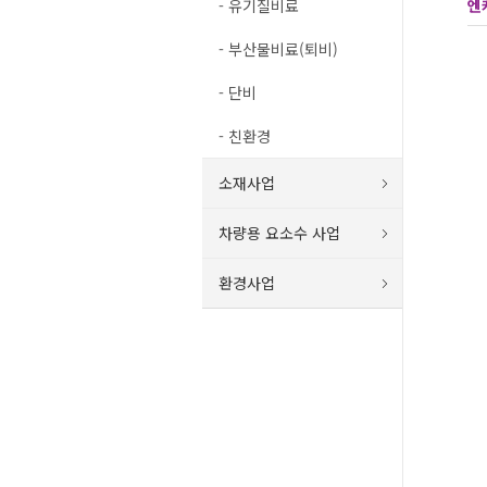
- 유기질비료
엔
- 부산물비료(퇴비)
- 단비
- 친환경
소재사업
차량용 요소수 사업
환경사업