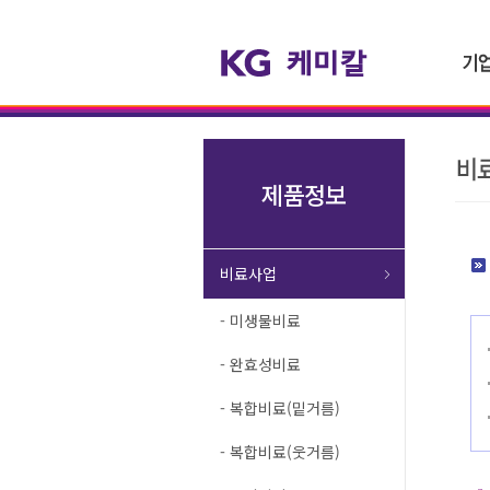
제품정보
비료사업
- 미생물비료
- 완효성비료
- 복합비료(밑거름)
- 복합비료(웃거름)