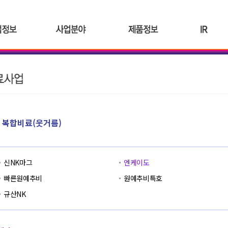
메인컨텐츠 바로가기
하단메뉴바로가기
주메뉴 바로가기
공지사항
복합비료(웃거름)
신NK마그
엔케이도
빠른원예추비
원예추비특호
규산NK