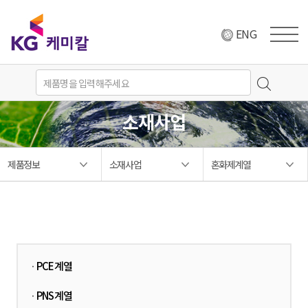
ENG
소재사업
제품정보
소재사업
혼화제계열
PCE계열
·
PNS계열
·