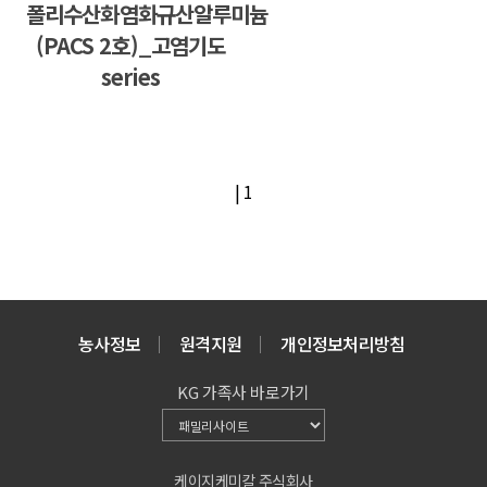
폴리수산화염화규산알루미늄
(PACS 2호)_고염기도
series
|
1
농사정보
원격지원
개인정보처리방침
KG 가족사 바로가기
케이지케미칼 주식회사